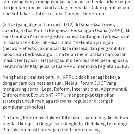
lama yang hanya mengukur kekuatan pasar berdasarkan harga
dan jumlah produksi kini tak lagi memadai. Dalam pembukaan
The 3rd Jakarta International Competition Forum
(3JICF) yang digelar hari ini (11/12) di Danareksa Tower,
Jakarta, Ketua Komisi Pengawas Persaingan Usaha (KPPU), M.
Fanshurullah Asa menegaskan bahwa tantangan terbesar saat
ini adalah tembok tak kasat mata. “Kekuatan jaringan
(network effects), akumulasi data raksasa, dan pengambilan
keputusan berbasis algoritma telah menciptakan hambatan
masuk (entry barriers) yang sulit ditembus oleh pesaing baru,
terutama UMKM,” jelas Ketua KPPU membuka kegiatan 3JICF.
Menghadapi realitas baru ini, KPPU tidak bisa lagi bekerja
dengan cara business as usual. Melalui forum 3JICF yang
mengusung tema “Legal Reform, International Alignment &
Enforcement Evolution”, KPPU mengangkat tiga pilar
strategis untuk menjaga relevansi regulator di tengah
gempuran teknologi.
Pertama, Reformasi Hukum. Kita harus jujur mengakui bahwa
regulasi kerap tertinggal satu langkah di belakang teknologi.
Bentuk dominasi baru seperti self-preferencing