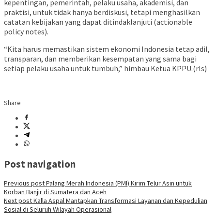
kepentingan, pemerintah, pelaku usaha, akademisi, dan
praktisi, untuk tidak hanya berdiskusi, tetapi menghasilkan
catatan kebijakan yang dapat ditindaklanjuti (actionable
policy notes).
“Kita harus memastikan sistem ekonomi Indonesia tetap adil,
transparan, dan memberikan kesempatan yang sama bagi
setiap pelaku usaha untuk tumbuh,” himbau Ketua KPPU.(rls)
Share
Post navigation
Previous post
Palang Merah Indonesia (PMI) Kirim Telur Asin untuk
Korban Banjir di Sumatera dan Aceh
Next post
Kalla Aspal Mantapkan Transformasi Layanan dan Kepedulian
Sosial di Seluruh Wilayah Operasional