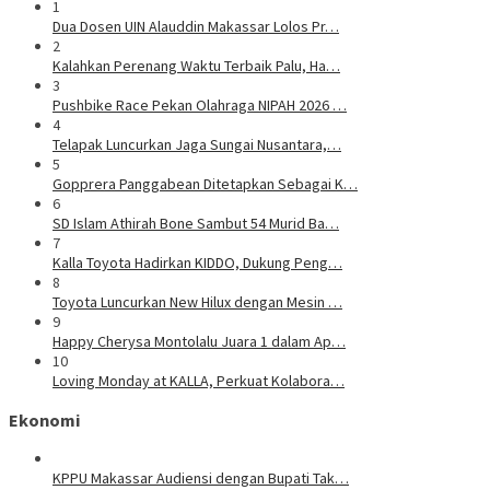
1
Dua Dosen UIN Alauddin Makassar Lolos Pr…
2
Kalahkan Perenang Waktu Terbaik Palu, Ha…
3
Pushbike Race Pekan Olahraga NIPAH 2026 …
4
Telapak Luncurkan Jaga Sungai Nusantara,…
5
Gopprera Panggabean Ditetapkan Sebagai K…
6
SD Islam Athirah Bone Sambut 54 Murid Ba…
7
Kalla Toyota Hadirkan KIDDO, Dukung Peng…
8
Toyota Luncurkan New Hilux dengan Mesin …
9
Happy Cherysa Montolalu Juara 1 dalam Ap…
10
Loving Monday at KALLA, Perkuat Kolabora…
Ekonomi
KPPU Makassar Audiensi dengan Bupati Tak…