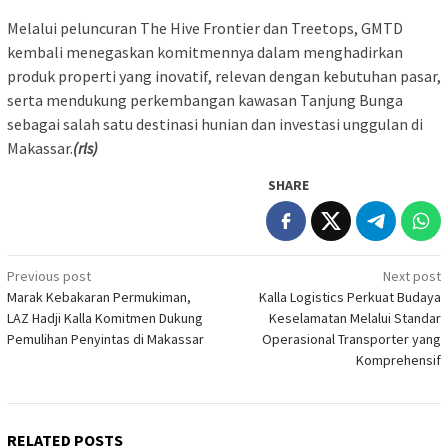
Melalui peluncuran The Hive Frontier dan Treetops, GMTD
kembali menegaskan komitmennya dalam menghadirkan
produk properti yang inovatif, relevan dengan kebutuhan pasar,
serta mendukung perkembangan kawasan Tanjung Bunga
sebagai salah satu destinasi hunian dan investasi unggulan di
Makassar.
(rls)
SHARE
Post
Previous post
Next post
Marak Kebakaran Permukiman,
Kalla Logistics Perkuat Budaya
navigation
LAZ Hadji Kalla Komitmen Dukung
Keselamatan Melalui Standar
Pemulihan Penyintas di Makassar
Operasional Transporter yang
Komprehensif
RELATED POSTS