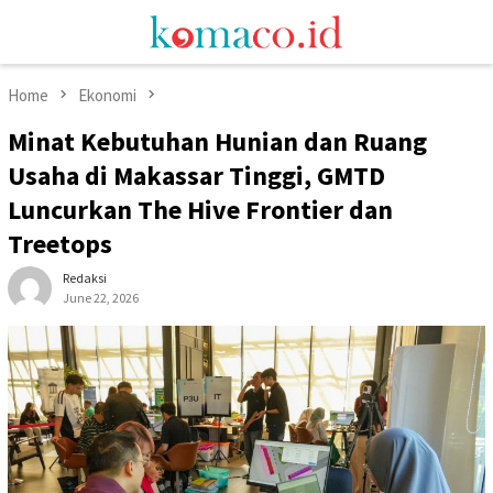
Skip
Mobile
to
Menu
content
Home
Ekonomi
Minat Kebutuhan Hunian dan Ruang
Usaha di Makassar Tinggi, GMTD
Luncurkan The Hive Frontier dan
Treetops
Redaksi
June 22, 2026