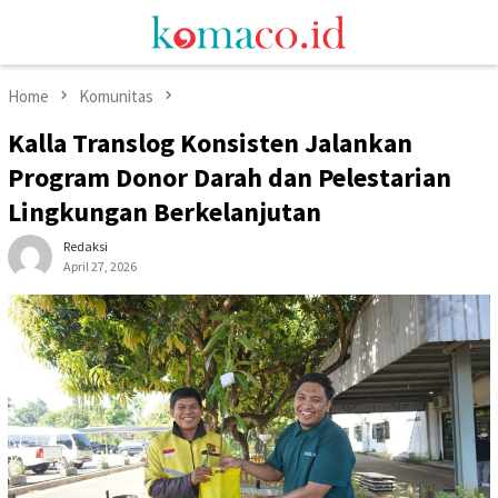
Skip
Mobile
to
Menu
content
Home
Komunitas
Kalla Translog Konsisten Jalankan
Program Donor Darah dan Pelestarian
Lingkungan Berkelanjutan
Redaksi
April 27, 2026