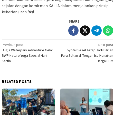
sejalan dengan komitmen KALLA dalam menjalankan prinsip
keberlanjutan.
(rls)
SHARE
Post
Previous post
Next post
Bugis Waterpark Adventure Gelar
Toyota Diesel Tetap Jadi Pilihan
navigation
BWP Nature Yoga Spesial Hari
Para Sultan di Tengah Isu Kenaikan
Kartini
Harga BBM
RELATED POSTS