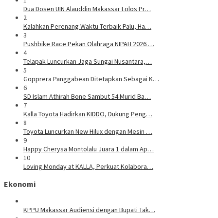
1
Dua Dosen UIN Alauddin Makassar Lolos Pr…
2
Kalahkan Perenang Waktu Terbaik Palu, Ha…
3
Pushbike Race Pekan Olahraga NIPAH 2026 …
4
Telapak Luncurkan Jaga Sungai Nusantara,…
5
Gopprera Panggabean Ditetapkan Sebagai K…
6
SD Islam Athirah Bone Sambut 54 Murid Ba…
7
Kalla Toyota Hadirkan KIDDO, Dukung Peng…
8
Toyota Luncurkan New Hilux dengan Mesin …
9
Happy Cherysa Montolalu Juara 1 dalam Ap…
10
Loving Monday at KALLA, Perkuat Kolabora…
Ekonomi
KPPU Makassar Audiensi dengan Bupati Tak…