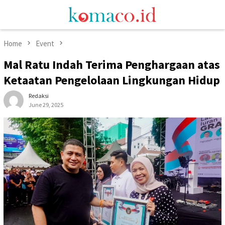
Skip
Mobile
to
Menu
content
Home
Event
Mal Ratu Indah Terima Penghargaan atas
Ketaatan Pengelolaan Lingkungan Hidup
Redaksi
June 29, 2025