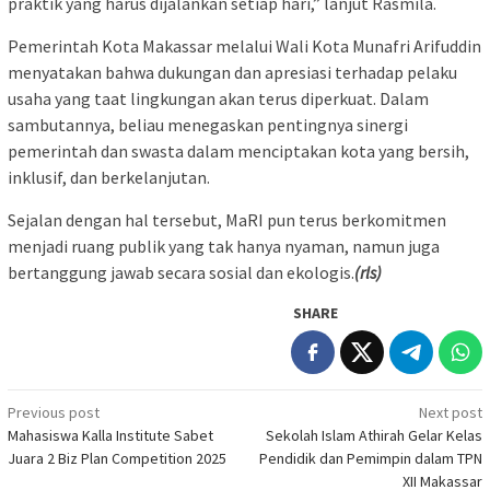
praktik yang harus dijalankan setiap hari,” lanjut Rasmila.
Pemerintah Kota Makassar melalui Wali Kota Munafri Arifuddin
menyatakan bahwa dukungan dan apresiasi terhadap pelaku
usaha yang taat lingkungan akan terus diperkuat. Dalam
sambutannya, beliau menegaskan pentingnya sinergi
pemerintah dan swasta dalam menciptakan kota yang bersih,
inklusif, dan berkelanjutan.
Sejalan dengan hal tersebut, MaRI pun terus berkomitmen
menjadi ruang publik yang tak hanya nyaman, namun juga
bertanggung jawab secara sosial dan ekologis.
(rls)
SHARE
Post
Previous post
Next post
Mahasiswa Kalla Institute Sabet
Sekolah Islam Athirah Gelar Kelas
navigation
Juara 2 Biz Plan Competition 2025
Pendidik dan Pemimpin dalam TPN
XII Makassar