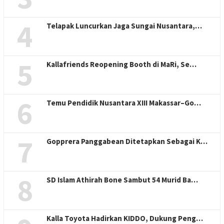
4
Telapak Luncurkan Jaga Sungai Nusantara,…
5
Kallafriends Reopening Booth di MaRi, Se…
6
Temu Pendidik Nusantara XIII Makassar–Go…
7
Gopprera Panggabean Ditetapkan Sebagai K…
8
SD Islam Athirah Bone Sambut 54 Murid Ba…
Kalla Toyota Hadirkan KIDDO, Dukung Peng…