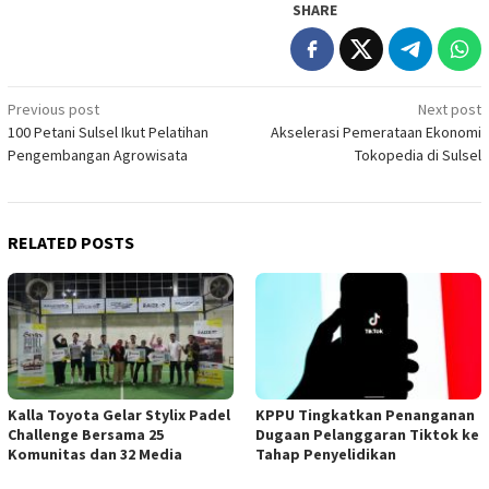
SHARE
Post
Previous post
Next post
100 Petani Sulsel Ikut Pelatihan
Akselerasi Pemerataan Ekonomi
navigation
Pengembangan Agrowisata
Tokopedia di Sulsel
RELATED POSTS
Kalla Toyota Gelar Stylix Padel
KPPU Tingkatkan Penanganan
Challenge Bersama 25
Dugaan Pelanggaran Tiktok ke
Komunitas dan 32 Media
Tahap Penyelidikan