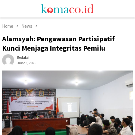
Skip
Mobile
to
Menu
content
Home
News
Alamsyah: Pengawasan Partisipatif
Kunci Menjaga Integritas Pemilu
Redaksi
June 3, 2026