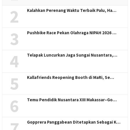
2
Kalahkan Perenang Waktu Terbaik Palu, Ha…
3
Pushbike Race Pekan Olahraga NIPAH 2026 …
4
Telapak Luncurkan Jaga Sungai Nusantara,…
5
Kallafriends Reopening Booth di MaRi, Se…
6
Temu Pendidik Nusantara XIII Makassar–Go…
7
Gopprera Panggabean Ditetapkan Sebagai K…