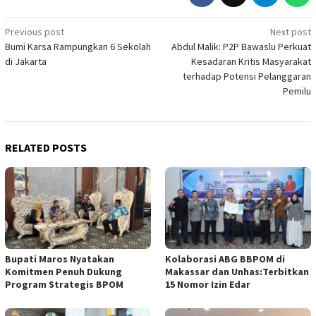
Post
Previous post
Next post
Bumi Karsa Rampungkan 6 Sekolah
Abdul Malik: P2P Bawaslu Perkuat
navigation
di Jakarta
Kesadaran Kritis Masyarakat
terhadap Potensi Pelanggaran
Pemilu
RELATED POSTS
Bupati Maros Nyatakan
Kolaborasi ABG BBPOM di
Komitmen Penuh Dukung
Makassar dan Unhas:Terbitkan
Program Strategis BPOM
15 Nomor Izin Edar