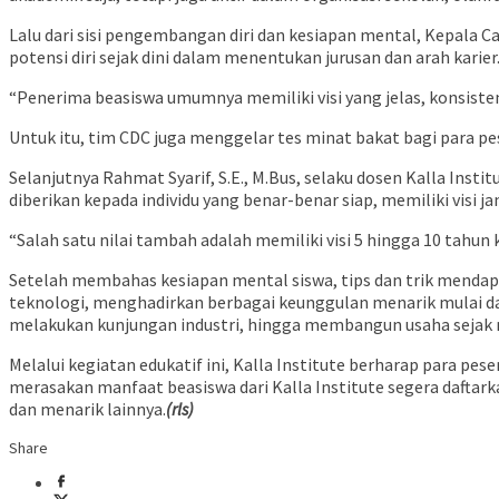
Lalu dari sisi pengembangan diri dan kesiapan mental, Kepala C
potensi diri sejak dini dalam menentukan jurusan dan arah karie
“Penerima beasiswa umumnya memiliki visi yang jelas, konsisten
Untuk itu, tim CDC juga menggelar tes minat bakat bagi para pese
Selanjutnya Rahmat Syarif, S.E., M.Bus, selaku dosen Kalla Ins
diberikan kepada individu yang benar-benar siap, memiliki vis
“Salah satu nilai tambah adalah memiliki visi 5 hingga 10 tahun 
Setelah membahas kesiapan mental siswa, tips dan trik mendapat
teknologi, menghadirkan berbagai keunggulan menarik mulai da
melakukan kunjungan industri, hingga membangun usaha sejak 
Melalui kegiatan edukatif ini, Kalla Institute berharap para 
merasakan manfaat beasiswa dari Kalla Institute segera daftarkan
dan menarik lainnya.
(rls)
Share