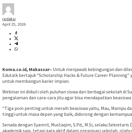
redaksi
April 25, 2026
Koma.co.id, Makassar–
Untuk menjawab kebingungan dan dilema
Edutalk bertajuk “Scholarship Hacks & Future Career Planning” 
untuk membangun karier impian.
Webinar ini diikuti oleh puluhan siswa dari berbagai sekolah d
pengalaman dan cara-cara jitu agar bisa mendapatkan beasiswa imp
“Tiga poin penting untuk meraih beasiswa yaitu, Mau, Mampu d
tinggi untuk masa depan yang baik, didorong dengan kemampuan
Senada dengan Syamril, Mustaqim, S.Pd., M.Si, selaku Sekretaris
akademik saja, tetapi juga aktif dalam organisasi sekolah, olahr