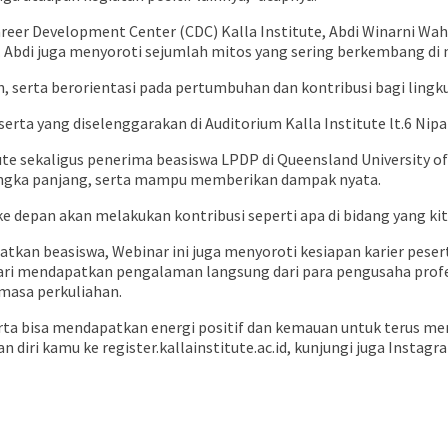
areer Development Center (CDC) Kalla Institute, Abdi Winarni Wah
r. Abdi juga menyoroti sejumlah mitos yang sering berkembang di 
, serta berorientasi pada pertumbuhan dan kontribusi bagi lingku
rta yang diselenggarakan di Auditorium Kalla Institute lt.6 Nipah 
titute sekaligus penerima beasiswa LPDP di Queensland University
i jangka panjang, serta mampu memberikan dampak nyata.
ke depan akan melakukan kontribusi seperti apa di bidang yang kit
kan beasiswa, Webinar ini juga menyoroti kesiapan karier peserta
ri mendapatkan pengalaman langsung dari para pengusaha profesi
masa perkuliahan.
peserta bisa mendapatkan energi positif dan kemauan untuk terus
 diri kamu ke register.kallainstitute.ac.id, kunjungi juga Instag