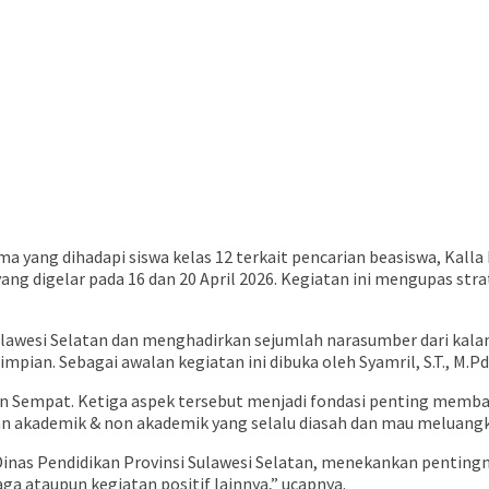
 yang dihadapi siswa kelas 12 terkait pencarian beasiswa, Kalla
yang digelar pada 16 dan 20 April 2026. Kegiatan ini mengupas st
i Sulawesi Selatan dan menghadirkan sejumlah narasumber dari ka
ian. Sebagai awalan kegiatan ini dibuka oleh Syamril, S.T., M.Pd 
an Sempat. Ketiga aspek tersebut menjadi fondasi penting memba
 akademik & non akademik yang selalu diasah dan mau meluangkan
 Dinas Pendidikan Provinsi Sulawesi Selatan, menekankan pentingny
aga ataupun kegiatan positif lainnya,” ucapnya.