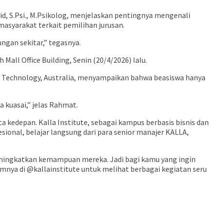
id, S.Psi., M.Psikolog, menjelaskan pentingnya mengenali
masyarakat terkait pemilihan jurusan.
ngan sekitar,” tegasnya.
Mall Office Building, Senin (20/4/2026) lalu.
 of Technology, Australia, menyampaikan bahwa beasiswa hanya
a kuasai,” jelas Rahmat.
 kedepan. Kalla Institute, sebagai kampus berbasis bisnis dan
onal, belajar langsung dari para senior manajer KALLA,
 meningkatkan kemampuan mereka. Jadi bagi kamu yang ingin
ramnya di @kallainstitute untuk melihat berbagai kegiatan seru