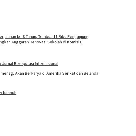
rjalanan ke-8 Tahun, Tembus 11 Ribu Pengunjung
ngkan Anggaran Renovasi Sekolah di Komisi E
a Jurnal Bereputasi Internasional
emenag, Akan Berkarya di Amerika Serikat dan Belanda
Bertumbuh