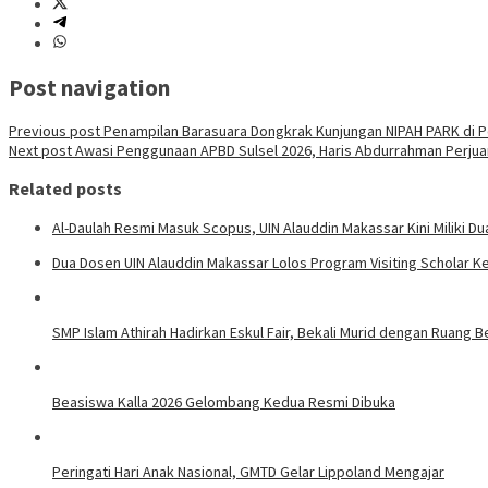
Post navigation
Previous post
Penampilan Barasuara Dongkrak Kunjungan NIPAH PARK di Pe
Next post
Awasi Penggunaan APBD Sulsel 2026, Haris Abdurrahman Perjua
Related posts
Al-Daulah Resmi Masuk Scopus, UIN Alauddin Makassar Kini Miliki Du
Dua Dosen UIN Alauddin Makassar Lolos Program Visiting Scholar K
SMP Islam Athirah Hadirkan Eskul Fair, Bekali Murid dengan Ruang 
Beasiswa Kalla 2026 Gelombang Kedua Resmi Dibuka
Peringati Hari Anak Nasional, GMTD Gelar Lippoland Mengajar