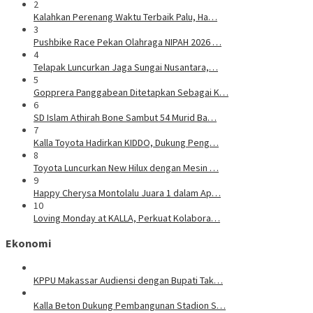
2
Kalahkan Perenang Waktu Terbaik Palu, Ha…
3
Pushbike Race Pekan Olahraga NIPAH 2026 …
4
Telapak Luncurkan Jaga Sungai Nusantara,…
5
Gopprera Panggabean Ditetapkan Sebagai K…
6
SD Islam Athirah Bone Sambut 54 Murid Ba…
7
Kalla Toyota Hadirkan KIDDO, Dukung Peng…
8
Toyota Luncurkan New Hilux dengan Mesin …
9
Happy Cherysa Montolalu Juara 1 dalam Ap…
10
Loving Monday at KALLA, Perkuat Kolabora…
Ekonomi
KPPU Makassar Audiensi dengan Bupati Tak…
Kalla Beton Dukung Pembangunan Stadion S…