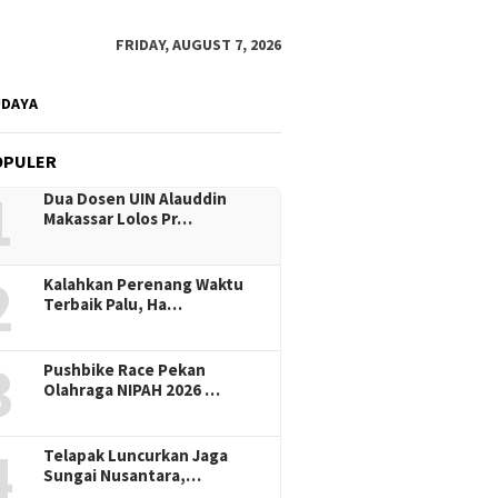
FRIDAY, AUGUST 7, 2026
UDAYA
OPULER
1
Dua Dosen UIN Alauddin
Makassar Lolos Pr…
2
Kalahkan Perenang Waktu
Terbaik Palu, Ha…
3
Pushbike Race Pekan
Olahraga NIPAH 2026 …
4
Telapak Luncurkan Jaga
Sungai Nusantara,…