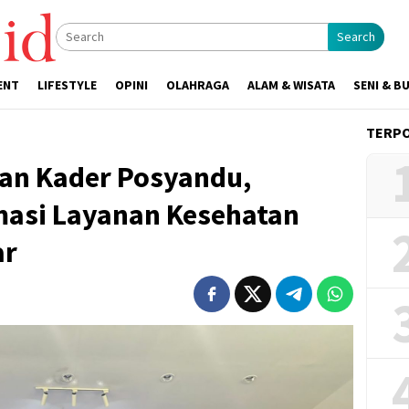
Search
ENT
LIFESTYLE
OPINI
OLAHRAGA
ALAM & WISATA
SENI & B
TERP
an Kader Posyandu,
asi Layanan Kesehatan
ar