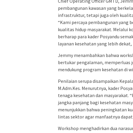
Chief Operating Officer GMTD, Jem
pembangunan kawasan yang berkelanj
infrastruktur, tetapi juga oleh kual
“Kami percaya pembangunan yang ber
kualitas hidup masyarakat. Melalui 
berharap para kader Posyandu semak
layanan kesehatan yang lebih dekat, 
Jemmy menambahkan bahwa workshop 
bertukar pengalaman, memperluas je
mendukung program kesehatan di wil
Penilaian serupa disampaikan Kepala
M.Adm.Kes. Menurutnya, kader Posya
tenaga kesehatan dan masyarakat. “
jangka panjang bagi kesehatan masy
menunjukkan bahwa peningkatan kua
lintas sektor agar manfaatnya dapat 
Workshop menghadirkan dua narasum