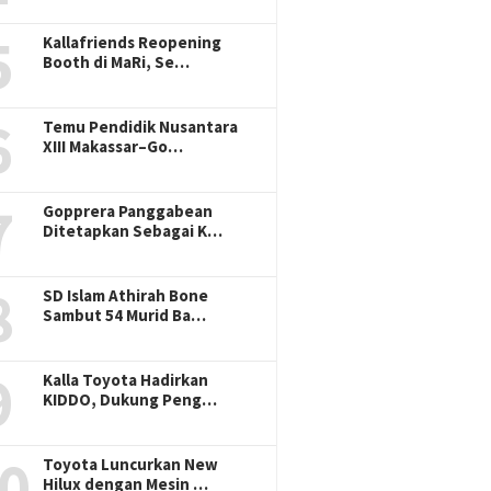
5
Kallafriends Reopening
Booth di MaRi, Se…
6
Temu Pendidik Nusantara
XIII Makassar–Go…
7
Gopprera Panggabean
Ditetapkan Sebagai K…
8
SD Islam Athirah Bone
Sambut 54 Murid Ba…
9
Kalla Toyota Hadirkan
KIDDO, Dukung Peng…
0
Toyota Luncurkan New
Hilux dengan Mesin …