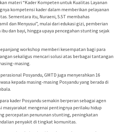
an materi “Kader Kompeten untuk Kualitas Layanan
ngnya kompetensi kader dalam memberikan pelayanan
itas. Sementara itu, Nuraeni, S.ST membahas
l dan Menyusui”, mulai dari edukasi gizi, pemberian
 ibu dan bayi, hingga upaya pencegahan stunting sejak
g sepanjang workshop memberi kesempatan bagi para
angan sekaligus mencari solusi atas berbagai tantangan
masing-masing.
operasional Posyandu, GMTD juga menyerahkan 16
ewasa kepada masing-masing Posyandu yang berada di
mbala.
 para kader Posyandu semakin berperan sebagai agen
masyarakat mengenai pentingnya perilaku hidup
ung percepatan penurunan stunting, peningkatan
dalian penyakit di tingkat komunitas.