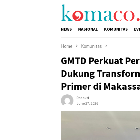
Skip
to
content
NEWS
NASIONAL
KOMUNITAS
EV
Home
Komunitas
GMTD Perkuat Per
Dukung Transform
Primer di Makass
Redaksi
June 27, 2026