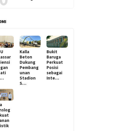
OMI
PU
Kalla
Bukit
assar
Beton
Baruga
iensi
Dukung
Perkuat
ngan
Pembang
Posisi
ati
unan
sebagai
k…
Stadion
Inte…
S…
la
nslog
kuat
anan
istik