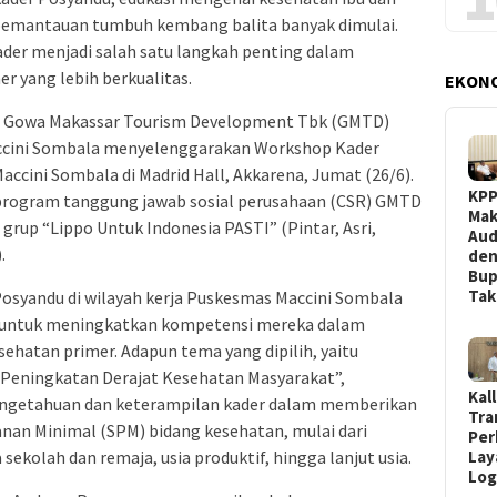
 pemantauan tumbuh kembang balita banyak dimulai.
ader menjadi salah satu langkah penting dalam
 yang lebih berkualitas.
EKON
PT Gowa Makassar Tourism Development Tbk (GMTD)
ccini Sombala menyelenggarakan Workshop Kader
ccini Sombala di Madrid Hall, Akkarena, Jumat (26/6).
KP
 program tanggung jawab sosial perusahaan (CSR) GMTD
Mak
 grup “Lippo Untuk Indonesia PASTI” (Pintar, Asri,
Aud
.
de
Bup
Ta
Posyandu di wilayah kerja Puskesmas Maccini Sombala
g untuk meningkatkan kompetensi mereka dalam
hatan primer. Adapun tema yang dipilih, yaitu
Peningkatan Derajat Kesehatan Masyarakat”,
Kal
engetahuan dan keterampilan kader dalam memberikan
Tra
nan Minimal (SPM) bidang kesehatan, mulai dari
Per
a sekolah dan remaja, usia produktif, hingga lanjut usia.
Lay
Log
…