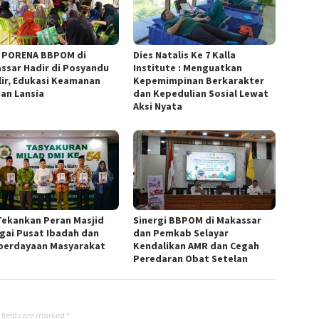
 PORENA BBPOM di
Dies Natalis Ke 7 Kalla
ssar Hadir di Posyandu
Institute : Menguatkan
lir, Edukasi Keamanan
Kepemimpinan Berkarakter
an Lansia
dan Kepedulian Sosial Lewat
Aksi Nyata
Tekankan Peran Masjid
Sinergi BBPOM di Makassar
gai Pusat Ibadah dan
dan Pemkab Selayar
erdayaan Masyarakat
Kendalikan AMR dan Cegah
Peredaran Obat Setelan
 fields are marked
*