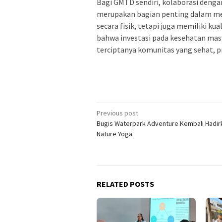
Bagi GMTD sendiri, kolaborasi denga
merupakan bagian penting dalam m
secara fisik, tetapi juga memiliki k
bahwa investasi pada kesehatan masy
terciptanya komunitas yang sehat, pr
Post
Previous post
Bugis Waterpark Adventure Kembali Hadi
navigation
Nature Yoga
RELATED POSTS