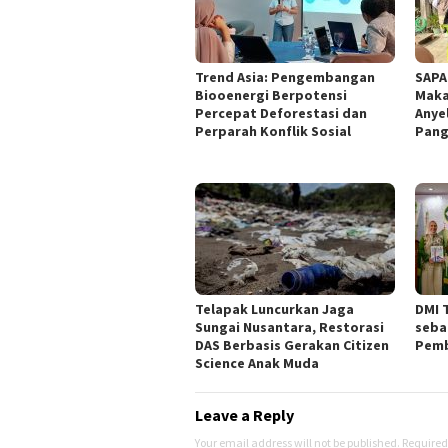
Trend Asia: Pengembangan
SAPA
Biooenergi Berpotensi
Maka
Percepat Deforestasi dan
Anye
Perparah Konflik Sosial
Pang
Telapak Luncurkan Jaga
DMI 
Sungai Nusantara, Restorasi
seba
DAS Berbasis Gerakan Citizen
Pemb
Science Anak Muda
Leave a Reply
Your email address will not be published.
Required