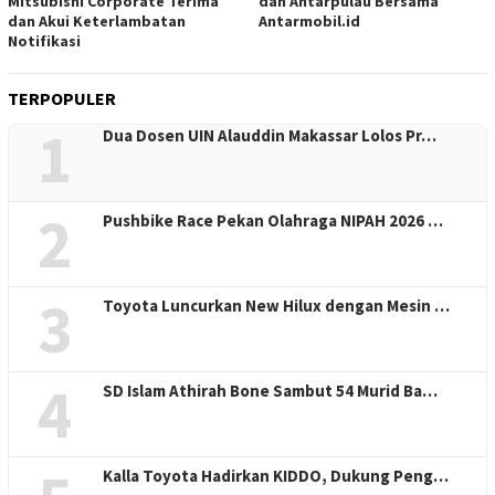
Mitsubishi Corporate Terima
dan Antarpulau Bersama
dan Akui Keterlambatan
Antarmobil.id
Notifikasi
TERPOPULER
1
Dua Dosen UIN Alauddin Makassar Lolos Pr…
2
Pushbike Race Pekan Olahraga NIPAH 2026 …
3
Toyota Luncurkan New Hilux dengan Mesin …
4
SD Islam Athirah Bone Sambut 54 Murid Ba…
Kalla Toyota Hadirkan KIDDO, Dukung Peng…