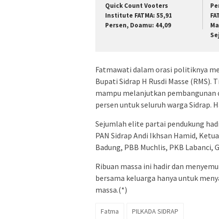
Quick Count Vooters
Pe
Institute FATMA: 55,91
FA
Persen, Doamu: 44,09
Ma
Se
Fatmawati dalam orasi politiknya me
Bupati Sidrap H Rusdi Masse (RMS). 
mampu melanjutkan pembangunan di 
persen untuk seluruh warga Sidrap. H
Sejumlah elite partai pendukung had
PAN Sidrap Andi Ikhsan Hamid, Ket
Badung, PBB Muchlis, PKB Labanci, Go
Ribuan massa ini hadir dan menyemu
bersama keluarga hanya untuk menya
massa.(*)
Fatma
PILKADA SIDRAP