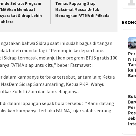
rindo Sidrap: Program
Tomas Rappang Siap
TMA Akan Membuat
Maksimal Massa Untuk
syarakat Sidrap Lebih
Menangkan FATMA di Pilkada
jahtera
EKON
ngatakan bahwa Sidrap saat ini sudah bagus di tangan
Tidak boleh mundur lagi. “Pemimpin ke depan harus
Per
Sidrap termasuk melanjutkan program BPJS gratis 100
n T
Ta
anya FATMA siap untuk itu,” beber Fatmawati.
ke 
Ba
ir dalam kampanye terbuka tersebut, antara lain; Ketua
ua NasDem Sidrap Samsumarling, Ketua PKPI Wahyu
lkar Zulkifli Zain dan lain sebagainya.
Buk
Bar
t di dalam lapangan sepak bola tersebut. “Kami datang
Per
ksikan kampanye terbuka FATMA,” ujar salah seorang
Pos
seb
In