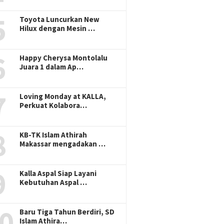
5
Toyota Luncurkan New
Hilux dengan Mesin …
6
Happy Cherysa Montolalu
Juara 1 dalam Ap…
7
Loving Monday at KALLA,
Perkuat Kolabora…
8
KB-TK Islam Athirah
Makassar mengadakan …
9
Kalla Aspal Siap Layani
Kebutuhan Aspal …
0
Baru Tiga Tahun Berdiri, SD
Islam Athira…