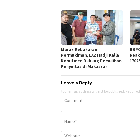
Marak Kebakaran
BBPO
Permukiman, LAZ Hadji Kalla
Reak
Komitmen Dukung Pemulihan
1702
Penyintas di Makassar
Leave a Reply
Your email address will not be published.
Required