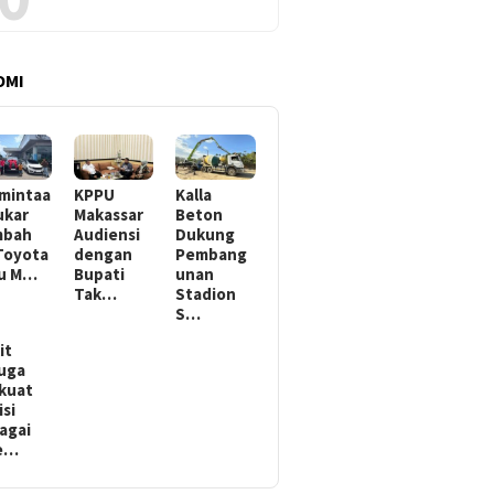
OMI
mintaa
KPPU
Kalla
ukar
Makassar
Beton
mbah
Audiensi
Dukung
Toyota
dengan
Pembang
ru M…
Bupati
unan
Tak…
Stadion
S…
it
uga
kuat
isi
agai
te…