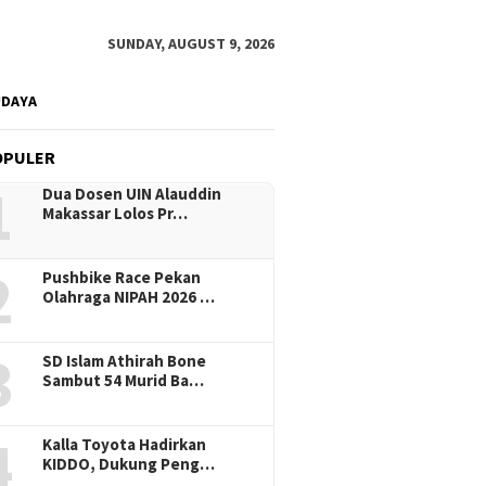
SUNDAY, AUGUST 9, 2026
UDAYA
OPULER
1
Dua Dosen UIN Alauddin
Makassar Lolos Pr…
2
Pushbike Race Pekan
Olahraga NIPAH 2026 …
3
SD Islam Athirah Bone
Sambut 54 Murid Ba…
4
Kalla Toyota Hadirkan
KIDDO, Dukung Peng…