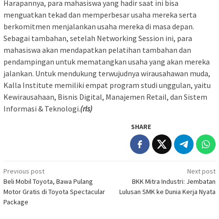
Harapannya, para mahasiswa yang hadir saat ini bisa
menguatkan tekad dan memperbesar usaha mereka serta
berkomitmen menjalankan usaha mereka di masa depan.
Sebagai tambahan, setelah Networking Session ini, para
mahasiswa akan mendapatkan pelatihan tambahan dan
pendampingan untuk mematangkan usaha yang akan mereka
jalankan. Untuk mendukung terwujudnya wirausahawan muda,
Kalla Institute memiliki empat program studi unggulan, yaitu
Kewirausahaan, Bisnis Digital, Manajemen Retail, dan Sistem
Informasi & Teknologi.
(rls)
SHARE
Post
Previous post
Next post
Beli Mobil Toyota, Bawa Pulang
BKK Mitra Industri: Jembatan
navigation
Motor Gratis di Toyota Spectacular
Lulusan SMK ke Dunia Kerja Nyata
Package