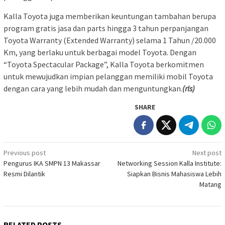
Kalla Toyota juga memberikan keuntungan tambahan berupa
program gratis jasa dan parts hingga 3 tahun perpanjangan
Toyota Warranty (Extended Warranty) selama 1 Tahun /20.000
Km, yang berlaku untuk berbagai model Toyota. Dengan
“Toyota Spectacular Package”, Kalla Toyota berkomitmen
untuk mewujudkan impian pelanggan memiliki mobil Toyota
dengan cara yang lebih mudah dan menguntungkan.
(rls)
SHARE
Post
Previous post
Next post
Pengurus IKA SMPN 13 Makassar
Networking Session Kalla Institute:
navigation
Resmi Dilantik
Siapkan Bisnis Mahasiswa Lebih
Matang
RELATED POSTS