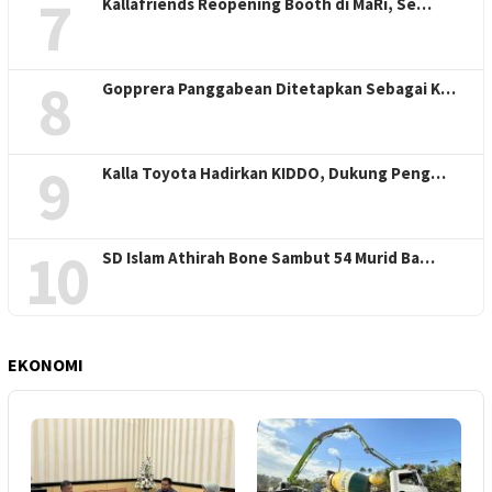
7
Kallafriends Reopening Booth di MaRi, Se…
8
Gopprera Panggabean Ditetapkan Sebagai K…
9
Kalla Toyota Hadirkan KIDDO, Dukung Peng…
10
SD Islam Athirah Bone Sambut 54 Murid Ba…
EKONOMI