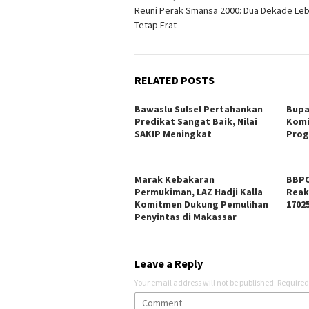
Reuni Perak Smansa 2000: Dua Dekade Lebi
navigation
Tetap Erat
RELATED POSTS
Bawaslu Sulsel Pertahankan
Bupa
Predikat Sangat Baik, Nilai
Komi
SAKIP Meningkat
Prog
Marak Kebakaran
BBPO
Permukiman, LAZ Hadji Kalla
Reak
Komitmen Dukung Pemulihan
1702
Penyintas di Makassar
Leave a Reply
Your email address will not be published.
Required