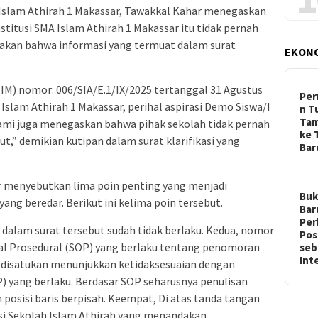
MA Islam Athirah 1 Makassar, Tawakkal Kahar menegaskan
itusi SMA Islam Athirah 1 Makassar itu tidak pernah
takan bahwa informasi yang termuat dalam surat
EKON
M) nomor: 006/SIA/E.1/IX/2025 tertanggal 31 Agustus
Per
lam Athirah 1 Makassar, perihal aspirasi Demo Siswa/I
n T
Ta
Kami juga menegaskan bahwa pihak sekolah tidak pernah
ke 
t,” demikian kutipan dalam surat klarifikasi yang
Ba
ar menyebutkan lima poin penting yang menjadi
Buk
yang beredar. Berikut ini kelima poin tersebut.
Bar
Per
dalam surat tersebut sudah tidak berlaku. Kedua, nomor
Pos
nal Prosedural (SOP) yang berlaku tentang penomoran
seb
In
an disatukan menunjukkan ketidaksesuaian dengan
) yang berlaku. Berdasar SOP seharusnya penulisan
n posisi baris berpisah. Keempat, Di atas tanda tangan
si Sekolah Islam Athirah yang menandakan