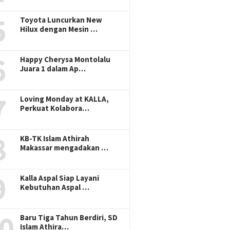
5
Toyota Luncurkan New
Hilux dengan Mesin …
6
Happy Cherysa Montolalu
Juara 1 dalam Ap…
7
Loving Monday at KALLA,
Perkuat Kolabora…
8
KB-TK Islam Athirah
Makassar mengadakan …
9
Kalla Aspal Siap Layani
Kebutuhan Aspal …
0
Baru Tiga Tahun Berdiri, SD
Islam Athira…