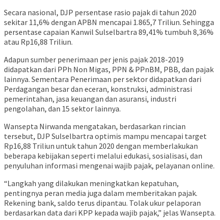
Secara nasional, DJP persentase rasio pajak di tahun 2020
sekitar 11,6% dengan APBN mencapai 1.865,7 Triliun. Sehingga
persentase capaian Kanwil Sulselbartra 89,41% tumbuh 8,36%
atau Rp16,88 Triliun.
Adapun sumber penerimaan per jenis pajak 2018-2019
didapatkan dari PPh Non Migas, PPN & PPnBM, PBB, dan pajak
lainnya. Sementara Penerimaan per sektor didapatkan dari
Perdagangan besar dan eceran, konstruksi, administrasi
pemerintahan, jasa keuangan dan asuransi, industri
pengolahan, dan 15 sektor lainnya.
Wansepta Nirwanda mengatakan, berdasarkan rincian
tersebut, DJP Sulselbartra optimis mampu mencapai target
Rp16,88 Triliun untuk tahun 2020 dengan memberlakukan
beberapa kebijakan seperti melalui edukasi, sosialisasi, dan
penyuluhan informasi mengenai wajib pajak, pelayanan online.
“Langkah yang dilakukan meningkatkan kepatuhan,
pentingnya peran media juga dalam memberitakan pajak.
Rekening bank, saldo terus dipantau. Tolak ukur pelaporan
berdasarkan data dari KPP kepada wajib pajak,” jelas Wansepta.