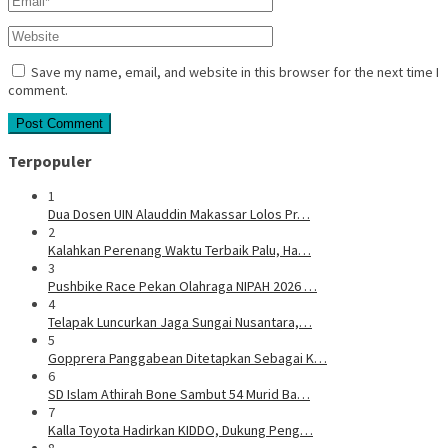
Save my name, email, and website in this browser for the next time I
comment.
Terpopuler
1
Dua Dosen UIN Alauddin Makassar Lolos Pr…
2
Kalahkan Perenang Waktu Terbaik Palu, Ha…
3
Pushbike Race Pekan Olahraga NIPAH 2026 …
4
Telapak Luncurkan Jaga Sungai Nusantara,…
5
Gopprera Panggabean Ditetapkan Sebagai K…
6
SD Islam Athirah Bone Sambut 54 Murid Ba…
7
Kalla Toyota Hadirkan KIDDO, Dukung Peng…