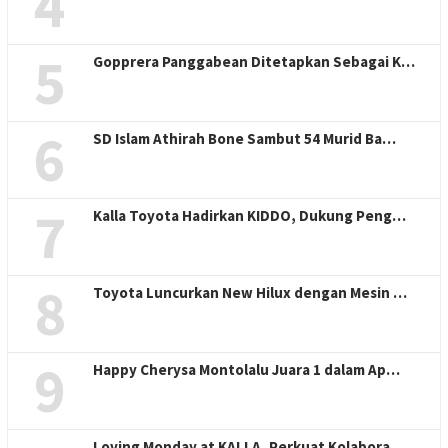
4
5
Gopprera Panggabean Ditetapkan Sebagai K…
6
SD Islam Athirah Bone Sambut 54 Murid Ba…
7
Kalla Toyota Hadirkan KIDDO, Dukung Peng…
8
Toyota Luncurkan New Hilux dengan Mesin …
9
Happy Cherysa Montolalu Juara 1 dalam Ap…
Loving Monday at KALLA, Perkuat Kolabora…