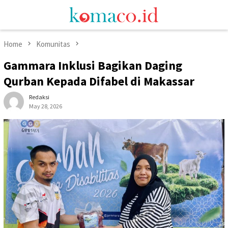
Skip
Mobile
to
Menu
content
Home
Komunitas
Gammara Inklusi Bagikan Daging
Qurban Kepada Difabel di Makassar
Redaksi
May 28, 2026