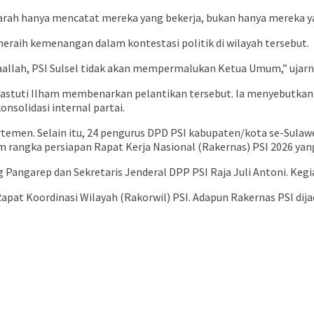
jarah hanya mencatat mereka yang bekerja, bukan hanya mereka yan
 meraih kemenangan dalam kontestasi politik di wilayah tersebut.
yaallah, PSI Sulsel tidak akan mempermalukan Ketua Umum,” ujarn
mastuti Ilham membenarkan pelantikan tersebut. Ia menyebutkan s
nsolidasi internal partai.
emen. Selain itu, 24 pengurus DPD PSI kabupaten/kota se-Sulawesi 
 rangka persiapan Rapat Kerja Nasional (Rakernas) PSI 2026 yang
angarep dan Sekretaris Jenderal DPP PSI Raja Juli Antoni. Kegiata
Rapat Koordinasi Wilayah (Rakorwil) PSI. Adapun Rakernas PSI dij