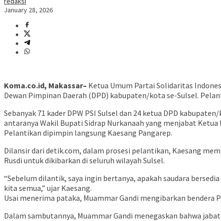
redaksi
January 28, 2026
Koma.co.id, Makassar–
Ketua Umum Partai Solidaritas Indonesi
Dewan Pimpinan Daerah (DPD) kabupaten/kota se-Sulsel. Pelanti
Sebanyak 71 kader DPW PSI Sulsel dan 24 ketua DPD kabupaten/k
antaranya Wakil Bupati Sidrap Nurkanaah yang menjabat Ketua 
Pelantikan dipimpin langsung Kaesang Pangarep.
Dilansir dari detik.com, dalam prosesi pelantikan, Kaesang me
Rusdi untuk dikibarkan di seluruh wilayah Sulsel.
“Sebelum dilantik, saya ingin bertanya, apakah saudara berse
kita semua,” ujar Kaesang.
Usai menerima pataka, Muammar Gandi mengibarkan bendera PSI 
Dalam sambutannya, Muammar Gandi menegaskan bahwa jabatan