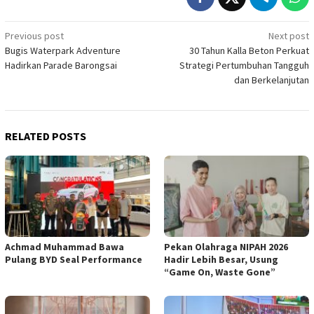
Post
Previous post
Next post
Bugis Waterpark Adventure
30 Tahun Kalla Beton Perkuat
navigation
Hadirkan Parade Barongsai
Strategi Pertumbuhan Tangguh
dan Berkelanjutan
RELATED POSTS
Achmad Muhammad Bawa
Pekan Olahraga NIPAH 2026
Pulang BYD Seal Performance
Hadir Lebih Besar, Usung
“Game On, Waste Gone”