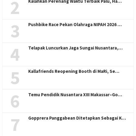
2
Kalahkan Perenang Waktu Terbaik Palu, Ha…
3
Pushbike Race Pekan Olahraga NIPAH 2026 …
4
Telapak Luncurkan Jaga Sungai Nusantara,…
5
Kallafriends Reopening Booth di MaRi, Se…
6
Temu Pendidik Nusantara XIII Makassar–Go…
7
Gopprera Panggabean Ditetapkan Sebagai K…