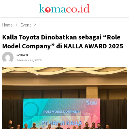
Skip
Mobile
to
Menu
content
Home
Event
Kalla Toyota Dinobatkan sebagai “Role
Model Company” di KALLA AWARD 2025
Redaksi
January 28, 2026