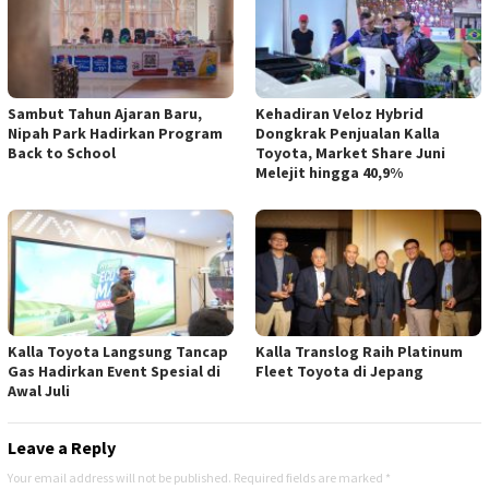
Sambut Tahun Ajaran Baru,
Kehadiran Veloz Hybrid
Nipah Park Hadirkan Program
Dongkrak Penjualan Kalla
Back to School
Toyota, Market Share Juni
Melejit hingga 40,9%
Kalla Toyota Langsung Tancap
Kalla Translog Raih Platinum
Gas Hadirkan Event Spesial di
Fleet Toyota di Jepang
Awal Juli
Leave a Reply
Your email address will not be published.
Required fields are marked
*