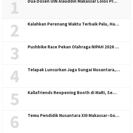
1
Dua Dosen UIN Alauddin Makassar Lolos Pr…
2
Kalahkan Perenang Waktu Terbaik Palu, Ha…
3
Pushbike Race Pekan Olahraga NIPAH 2026 …
4
Telapak Luncurkan Jaga Sungai Nusantara,…
5
Kallafriends Reopening Booth di MaRi, Se…
6
Temu Pendidik Nusantara XIII Makassar–Go…