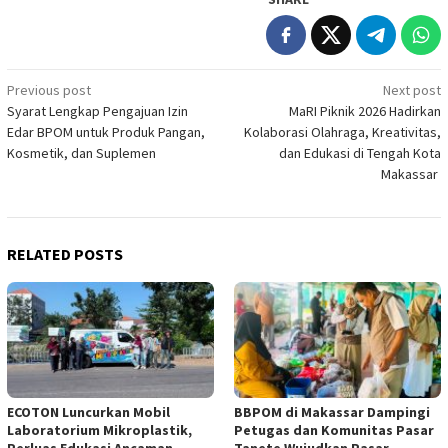
Post
Previous post
Next post
Syarat Lengkap Pengajuan Izin
MaRI Piknik 2026 Hadirkan
navigation
Edar BPOM untuk Produk Pangan,
Kolaborasi Olahraga, Kreativitas,
Kosmetik, dan Suplemen
dan Edukasi di Tengah Kota
Makassar
RELATED POSTS
ECOTON Luncurkan Mobil
BBPOM di Makassar Dampingi
Laboratorium Mikroplastik,
Petugas dan Komunitas Pasar
Perluas Edukasi Ancaman
Tanete Wujudkan Pasar