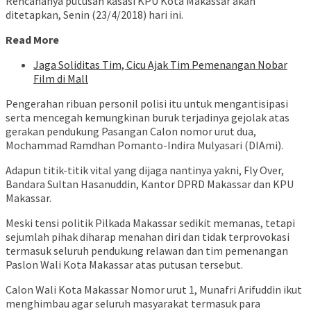
Rencananya putusan kasasi KPU Kota Makassar akan
ditetapkan, Senin (23/4/2018) hari ini.
Read More
Jaga Soliditas Tim, Cicu Ajak Tim Pemenangan Nobar
Film di Mall
Pengerahan ribuan personil polisi itu untuk mengantisipasi
serta mencegah kemungkinan buruk terjadinya gejolak atas
gerakan pendukung Pasangan Calon nomor urut dua,
Mochammad Ramdhan Pomanto-Indira Mulyasari (DIAmi).
Adapun titik-titik vital yang dijaga nantinya yakni, Fly Over,
Bandara Sultan Hasanuddin, Kantor DPRD Makassar dan KPU
Makassar.
Meski tensi politik Pilkada Makassar sedikit memanas, tetapi
sejumlah pihak diharap menahan diri dan tidak terprovokasi
termasuk seluruh pendukung relawan dan tim pemenangan
Paslon Wali Kota Makassar atas putusan tersebut.
Calon Wali Kota Makassar Nomor urut 1, Munafri Arifuddin ikut
menghimbau agar seluruh masyarakat termasuk para