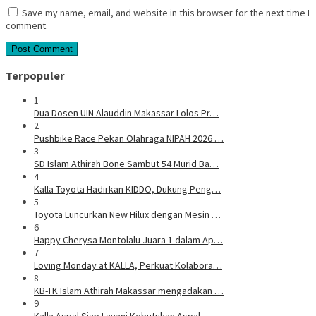
Save my name, email, and website in this browser for the next time I
comment.
Terpopuler
1
Dua Dosen UIN Alauddin Makassar Lolos Pr…
2
Pushbike Race Pekan Olahraga NIPAH 2026 …
3
SD Islam Athirah Bone Sambut 54 Murid Ba…
4
Kalla Toyota Hadirkan KIDDO, Dukung Peng…
5
Toyota Luncurkan New Hilux dengan Mesin …
6
Happy Cherysa Montolalu Juara 1 dalam Ap…
7
Loving Monday at KALLA, Perkuat Kolabora…
8
KB-TK Islam Athirah Makassar mengadakan …
9