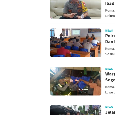
Ibad
Koma.c
Selur
NEWS
a
Polr
Dan 
Koma.
Sosial
NEWS
a
Warg
Sege
Koma.c
Luwu 
NEWS
a
Jela