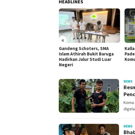
HEADLINES
 Dosen UIN Alauddin
assar Lolos Program
iting Scholar Kemenag,
n Berkarya di Amerika
ikat dan Belanda
«
Gandeng Schoters, SMA
Kalla
Islam Athirah Bukit Baruga
Pade
Hadirkan Jalur Studi Luar
Komu
Negeri
KOMA.CO.ID
NEWS
a
Resm
Penc
Koma.c
digela
NEWS
a
Bhab