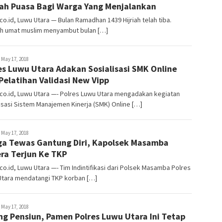
ah Puasa Bagi Warga Yang Menjalankan
o.id, Luwu Utara — Bulan Ramadhan 1439 Hijriah telah tiba.
uh umat muslim menyambut bulan […]
dmin
May 17, 2018
es Luwu Utara Adakan Sosialisasi SMK Online
Pelatihan Validasi New Vipp
co.id, Luwu Utara —- Polres Luwu Utara mengadakan kegiatan
isasi Sistem Manajemen Kinerja (SMK) Online […]
dmin
May 17, 2018
a Tewas Gantung Diri, Kapolsek Masamba
ra Terjun Ke TKP
o.id, Luwu Utara —- Tim Indintifikasi dari Polsek Masamba Polres
Utara mendatangi TKP korban […]
dmin
May 17, 2018
ng Pensiun, Pamen Polres Luwu Utara Ini Tetap