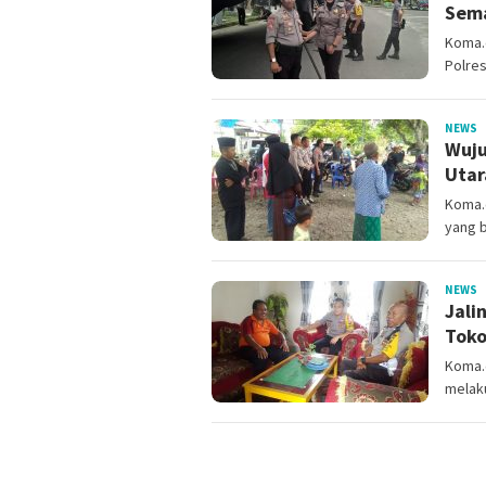
Sema
Koma.c
Polres
NEWS
a
Wuju
Utar
Koma.
yang 
NEWS
a
Jali
Toko
Koma.
melaku