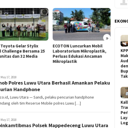
EKON
»
 Toyota Gelar Stylix
ECOTON Luncurkan Mobil
KPPU 
KP
l Challenge Bersama 25
Laboratorium Mikroplastik,
Penan
Mak
nitas dan 32 Media
Perluas Edukasi Ancaman
Pelang
Aud
Mikroplastik
Penyel
de
Bup
Ta
dmin
May 17, 2018
ob Polres Luwu Utara Berhasil Amankan Pelaku
urian Handphone
o.id, Luwu Utara — Sandi, pelaku pencurian handphone
Kal
ndang oleh tim Reserse Mobile polres Luwu […]
Tra
Per
Lay
dmin
May 17, 2018
Log
inkamtibmas Polsek Mappedeceng Luwu Utara
…