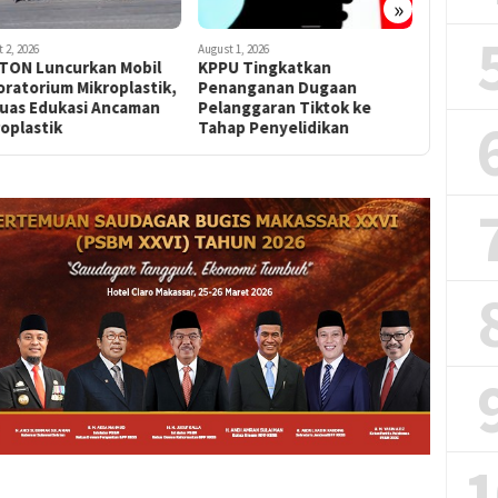
»
 2, 2026
August 1, 2026
August 1, 202
TON Luncurkan Mobil
KPPU Tingkatkan
Bupati M
ratorium Mikroplastik,
Penanganan Dugaan
Komitme
luas Edukasi Ancaman
Pelanggaran Tiktok ke
Program
oplastik
Tahap Penyelidikan
1