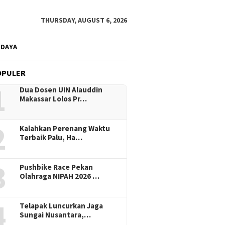
THURSDAY, AUGUST 6, 2026
UDAYA
OPULER
1
Dua Dosen UIN Alauddin
Makassar Lolos Pr…
2
Kalahkan Perenang Waktu
Terbaik Palu, Ha…
3
Pushbike Race Pekan
Olahraga NIPAH 2026 …
4
Telapak Luncurkan Jaga
Sungai Nusantara,…