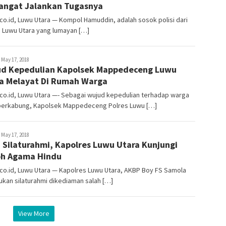
ngat Jalankan Tugasnya
o.id, Luwu Utara — Kompol Hamuddin, adalah sosok polisi dari
 Luwu Utara yang lumayan […]
dmin
May 17, 2018
d Kepedulian Kapolsek Mappedeceng Luwu
a Melayat Di Rumah Warga
co.id, Luwu Utara —- Sebagai wujud kepedulian terhadap warga
berkabung, Kapolsek Mappedeceng Polres Luwu […]
dmin
May 17, 2018
n Silaturahmi, Kapolres Luwu Utara Kunjungi
h Agama Hindu
co.id, Luwu Utara — Kapolres Luwu Utara, AKBP Boy FS Samola
kan silaturahmi dikediaman salah […]
View More