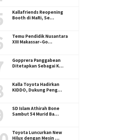
5
Kallafriends Reopening
6
August 1, 2026
July 31, 2026
Booth di MaRi, Se…
aros Nyatakan
Trend Asia: Pengembangan
Liburan Hema
n Penuh Dukung
Biooenergi Berpotensi
Jutaan Rupia
 Strategis BPOM
Percepat Deforestasi dan
Promo Bonanz
6
Perparah Konflik Sosial
Waterpark A
Temu Pendidik Nusantara
XIII Makassar–Go…
7
Gopprera Panggabean
Ditetapkan Sebagai K…
8
Kalla Toyota Hadirkan
KIDDO, Dukung Peng…
9
SD Islam Athirah Bone
Sambut 54 Murid Ba…
0
Toyota Luncurkan New
Hilux dengan Mesin …