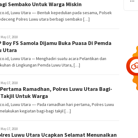
Bagi Sembako Untuk Warga Miskin
co.id, Luwu Utara —- Bentuk kepedulian pada sesama, Polsek
deceng Polres Luwu utara berbagi sembako […]
dmin
May 17, 2018
 Boy FS Samola Dijamu Buka Puasa Di Pemda
 Utara
o.id, Luwu Utara — Menghadiri suatu acara Pelantikan dan
kuhan di Lingkungan Pemda Luwu Utara, […]
dmin
May 17, 2018
 Pertama Ramadhan, Polres Luwu Utara Bagi-
 Takjil Untuk Warga
o.id, Luwu Utara —- Pada ramadhan hari pertama, Polres Luwu
melakukan kegiatan bagi-bagi takjil […]
dmin
May 17, 2018
lres Luwu Utara Ucapkan Selamat Menunaikan