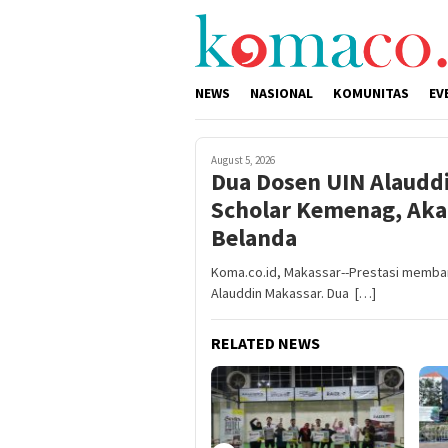
Skip
to
content
NEWS
NASIONAL
KOMUNITAS
EV
August 5, 2026
Dua Dosen UIN Alauddi
Scholar Kemenag, Aka
Belanda
Koma.co.id, Makassar--Prestasi memban
Alauddin Makassar. Dua […]
RELATED NEWS