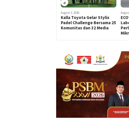
«
August 5, 2026
August 3, 2026
August
Gandeng Schoters, SMA
Kalla Toyota Gelar Stylix
ECO
Islam Athirah Bukit Baruga
Padel Challenge Bersama 25
Labo
Hadirkan Jalur Studi Luar
Komunitas dan 32 Media
Per
Negeri
Mikr