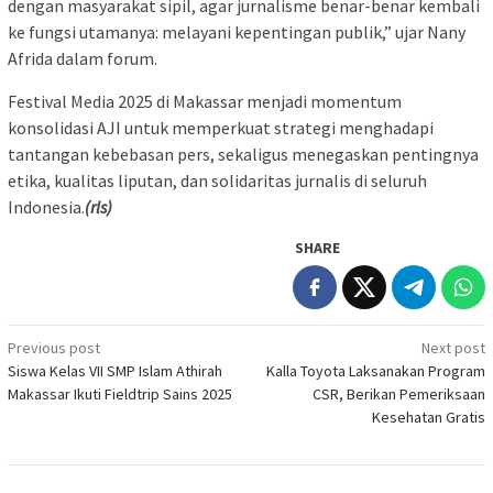
dengan masyarakat sipil, agar jurnalisme benar-benar kembali
ke fungsi utamanya: melayani kepentingan publik,” ujar Nany
Afrida dalam forum.
Festival Media 2025 di Makassar menjadi momentum
konsolidasi AJI untuk memperkuat strategi menghadapi
tantangan kebebasan pers, sekaligus menegaskan pentingnya
etika, kualitas liputan, dan solidaritas jurnalis di seluruh
Indonesia.
(rls)
SHARE
Post
Previous post
Next post
Siswa Kelas VII SMP Islam Athirah
Kalla Toyota Laksanakan Program
navigation
Makassar Ikuti Fieldtrip Sains 2025
CSR, Berikan Pemeriksaan
Kesehatan Gratis