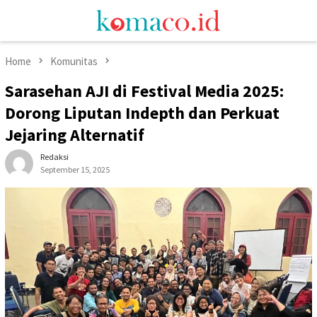
Skip
Mobile
to
Menu
content
Home
Komunitas
Sarasehan AJI di Festival Media 2025:
Dorong Liputan Indepth dan Perkuat
Jejaring Alternatif
Redaksi
September 15, 2025