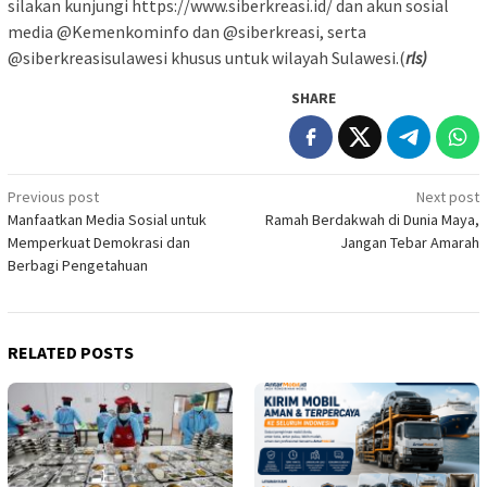
silakan kunjungi https://www.siberkreasi.id/ dan akun sosial
media @Kemenkominfo dan @siberkreasi, serta
@siberkreasisulawesi khusus untuk wilayah Sulawesi.(
rls)
SHARE
Post
Previous post
Next post
Manfaatkan Media Sosial untuk
Ramah Berdakwah di Dunia Maya,
navigation
Memperkuat Demokrasi dan
Jangan Tebar Amarah
Berbagi Pengetahuan
RELATED POSTS