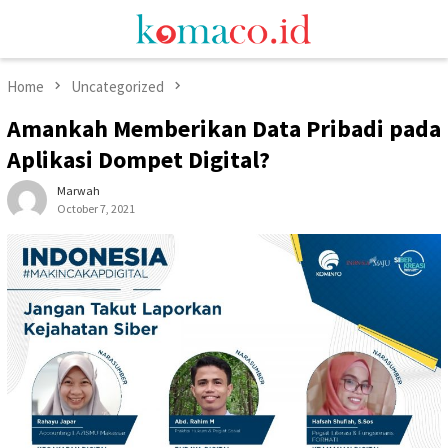
Skip
Mobile
to
Menu
content
Home
Uncategorized
Amankah Memberikan Data Pribadi pada
Aplikasi Dompet Digital?
Marwah
October 7, 2021