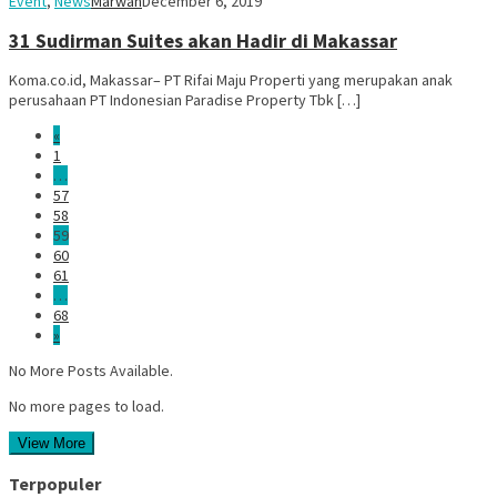
Event
,
News
Marwah
December 6, 2019
31 Sudirman Suites akan Hadir di Makassar
Koma.co.id, Makassar– PT Rifai Maju Properti yang merupakan anak
perusahaan PT Indonesian Paradise Property Tbk […]
«
1
…
57
58
59
60
61
…
68
»
No More Posts Available.
No more pages to load.
View More
Terpopuler