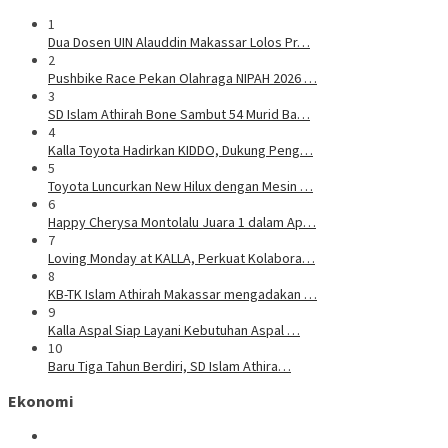
1
Dua Dosen UIN Alauddin Makassar Lolos Pr…
2
Pushbike Race Pekan Olahraga NIPAH 2026 …
3
SD Islam Athirah Bone Sambut 54 Murid Ba…
4
Kalla Toyota Hadirkan KIDDO, Dukung Peng…
5
Toyota Luncurkan New Hilux dengan Mesin …
6
Happy Cherysa Montolalu Juara 1 dalam Ap…
7
Loving Monday at KALLA, Perkuat Kolabora…
8
KB-TK Islam Athirah Makassar mengadakan …
9
Kalla Aspal Siap Layani Kebutuhan Aspal …
10
Baru Tiga Tahun Berdiri, SD Islam Athira…
Ekonomi