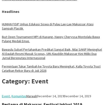
Headlines
HUMAN FISIP Unhas Edukasi Siswa di Pulau Lae-Lae Makassar Atasi
Sampah Plastik
Ikut Open Tournament MPI di Kupang, Happy Cheryssa Montolalu Bawa
Pulang Medali Emas
Bawaslu Sulsel Pertahankan Predikat Sangat Baik, Nilai SAKIP Meningkat
Al-Daulah Resmi Masuk Scopus, UIN Alauddin Makassar Kini Miliki Dua
Jurnal Bereputasi Internasional
Permintaan Tukar Tambah ke Toyota Baru Meningkat, Kalla Toyota Trust
Catatkan Rekor Baru di Juli 2026
Category:
Event
Event
,
Komunitas
Marwah
December 14, 2019
December 14, 2019
Pertama di Makassar, Festival Inklusi 2019