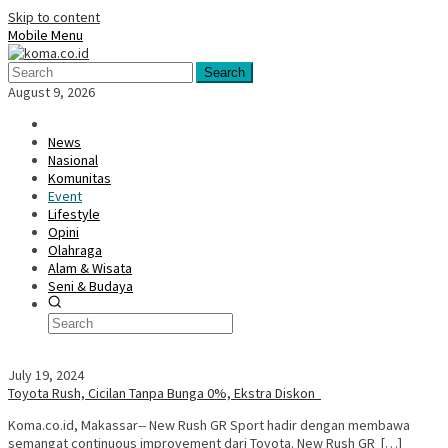
Skip to content
Mobile Menu
Search
August 9, 2026
News
Nasional
Komunitas
Event
Lifestyle
Opini
Olahraga
Alam & Wisata
Seni & Budaya
July 19, 2024
Toyota Rush, Cicilan Tanpa Bunga 0%, Ekstra Diskon
Koma.co.id, Makassar-- New Rush GR Sport hadir dengan membawa
semangat continuous improvement dari Toyota. New Rush GR […]